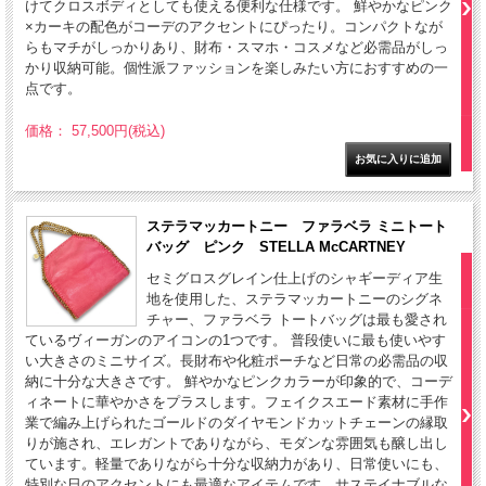
けてクロスボディとしても使える便利な仕様です。 鮮やかなピンク
×カーキの配色がコーデのアクセントにぴったり。コンパクトなが
らもマチがしっかりあり、財布・スマホ・コスメなど必需品がしっ
かり収納可能。個性派ファッションを楽しみたい方におすすめの一
点です。
価格： 57,500円(税込)
ステラマッカートニー ファラベラ ミニトート
バッグ ピンク STELLA McCARTNEY
セミグロスグレイン仕上げのシャギーディア生
地を使用した、ステラマッカートニーのシグネ
チャー、ファラベラ トートバッグは最も愛され
ているヴィーガンのアイコンの1つです。 普段使いに最も使いやす
い大きさのミニサイズ。長財布や化粧ポーチなど日常の必需品の収
納に十分な大きさです。 鮮やかなピンクカラーが印象的で、コーデ
ィネートに華やかさをプラスします。フェイクスエード素材に手作
業で編み上げられたゴールドのダイヤモンドカットチェーンの縁取
りが施され、エレガントでありながら、モダンな雰囲気も醸し出し
ています。軽量でありながら十分な収納力があり、日常使いにも、
特別な日のアクセントにも最適なアイテムです。サステイナブルな