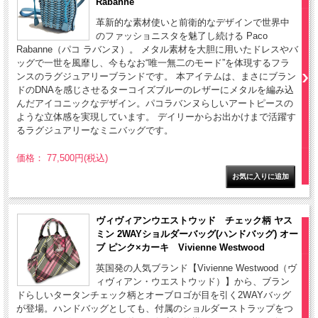
Rabanne
革新的な素材使いと前衛的なデザインで世界中
のファッショニスタを魅了し続ける Paco
Rabanne（パコ ラバンヌ）。 メタル素材を大胆に用いたドレスやバ
ッグで一世を風靡し、今もなお“唯一無二のモード”を体現するフラ
ンスのラグジュアリーブランドです。 本アイテムは、まさにブラン
ドのDNAを感じさせるターコイズブルーのレザーにメタルを編み込
んだアイコニックなデザイン。パコラバンヌらしいアートピースの
ような立体感を実現しています。 デイリーからお出かけまで活躍す
るラグジュアリーなミニバッグです。
価格： 77,500円(税込)
ヴィヴィアンウエストウッド チェック柄 ヤス
ミン 2WAYショルダーバッグ(ハンドバッグ) オー
ブ ピンク×カーキ Vivienne Westwood
英国発の人気ブランド【Vivienne Westwood（ヴ
ィヴィアン・ウエストウッド）】から、ブラン
ドらしいタータンチェック柄とオーブロゴが目を引く2WAYバッグ
が登場。ハンドバッグとしても、付属のショルダーストラップをつ