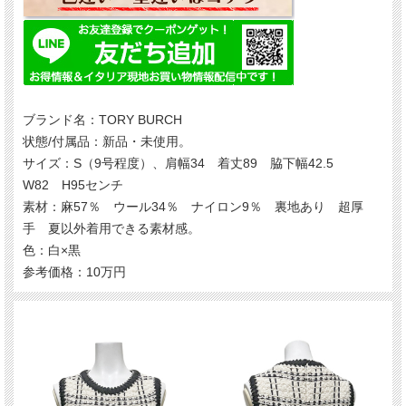
ブランド名：TORY BURCH
状態/付属品：新品・未使用。
サイズ：S（9号程度）、肩幅34 着丈89 脇下幅42.5
W82 H95センチ
素材：麻57％ ウール34％ ナイロン9％ 裏地あり 超厚
手 夏以外着用できる素材感。
色：白×黒
参考価格：10万円