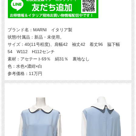
ブランド名：MARNI イタリア製
状態/付属品：新品・未使用。
サイズ：40(11号程度)、肩幅42 袖丈42 着丈96 脇下幅
54 W112 H112センチ
素材：アセテート69％ 絹31％ 裏地なし
色：水色×濃紺×白
参考価格：11万円