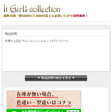
マルニ 七分袖 シルクワンピース ブルー #40
MARNI
商品説明
丸襟が上品なマルニらしいシルエットのワンピース。
▼ 商品説明の続きを見る ▼