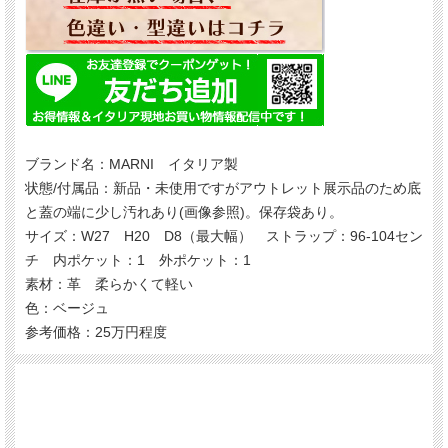
ブランド名：MARNI イタリア製
状態/付属品：新品・未使用ですがアウトレット展示品のため底
と蓋の端に少し汚れあり(画像参照)。保存袋あり。
サイズ：W27 H20 D8（最大幅） ストラップ：96-104セン
チ 内ポケット：1 外ポケット：1
素材：革 柔らかくて軽い
色：ベージュ
参考価格：25万円程度