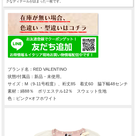
クなディテールが詰まった一枚です。
ブランド名：RED VALENTINO
状態/付属品：新品・未使用。
サイズ：M（9-11号程度）、裄丈85 着丈60 脇下幅48センチ
素材：綿88％ ポリエステル12％ スウェット生地
色：ピンク×オフホワイト